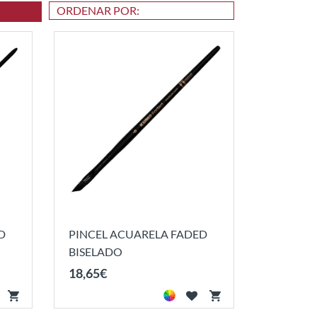
D
PINCEL ACUARELA FADED
BISELADO
18
,
65
€