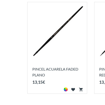
PINCEL ACUARELA FADED
PI
PLANO
RE
13
,
15
€
13
,