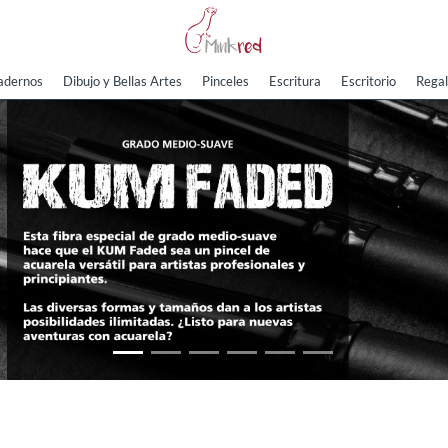
adernos
Dibujo y Bellas Artes
Pinceles
Escritura
Escritorio
Regal