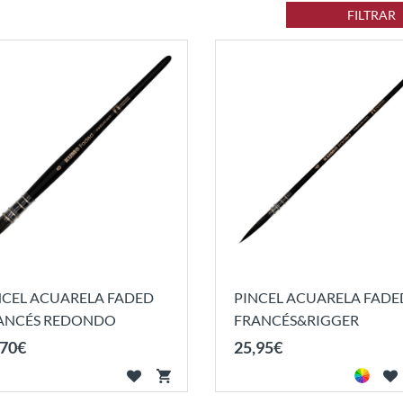
FILTRAR
NCEL ACUARELA FADED
PINCEL ACUARELA FADE
ANCÉS REDONDO
FRANCÉS&RIGGER
70
€
25
,
95
€