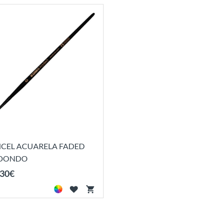
NCEL ACUARELA FADED
DONDO
30
€