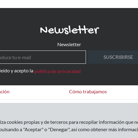
Newsletter
Newsletter
SUSCRIBIRSE
leído y acepto la
política de privacidad
ción
Cómo trabajamos
as Frecuentes
Cómo comprar
Formas de pago
za cookies propias y de terceros para recopilar información que no
Envíos
pulsando a "Aceptar" o "Denegar", así como obtener más informaci
Devoluciones