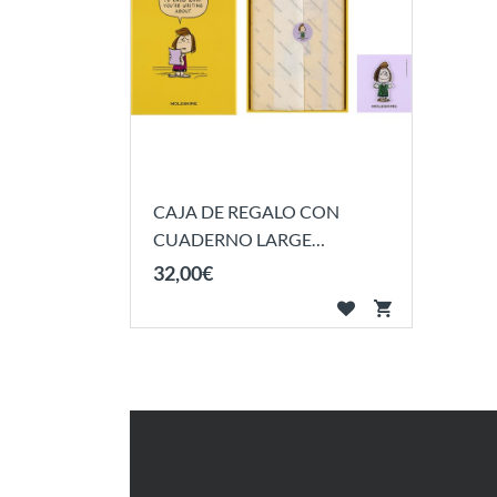
CAJA DE REGALO CON
CUADERNO LARGE
AMARILO TAPA DURA Y
32
,
00
€
PARCHE EDICIÓN
LIMITADA...