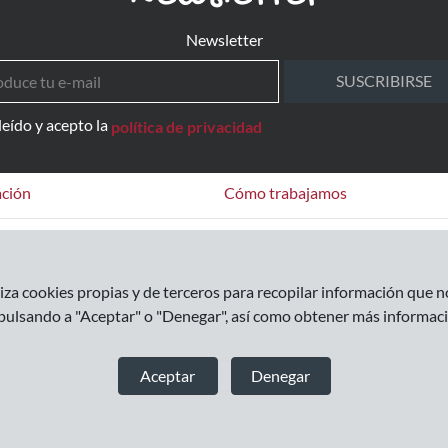
Newsletter
SUSCRIBIRSE
leído y acepto la
política de privacidad
ción
Cómo trabajamos
as Frecuentes
Cómo comprar
Formas de pago
za cookies propias y de terceros para recopilar información que no
Envíos
pulsando a "Aceptar" o "Denegar", así como obtener más informaci
Devoluciones
Aceptar
Denegar