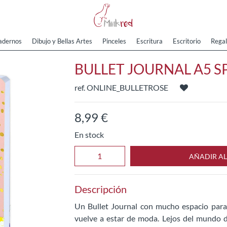
adernos
Dibujo y Bellas Artes
Pinceles
Escritura
Escritorio
Regal
BULLET JOURNAL A5 S
ref. ONLINE_BULLETROSE
8
,
99
€
En stock
AÑADIR AL
Descripción
Un Bullet Journal con mucho espacio para 
vuelve a estar de moda. Lejos del mundo dig