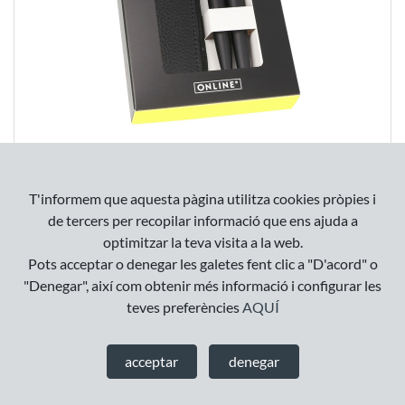
SET PLUMA, BOLÍGRAFO Y ESTUCHE ELEGANZA
PURE BLACK
T'informem que aquesta pàgina utilitza cookies pròpies i
33
,
99
€
de tercers per recopilar informació que ens ajuda a
optimitzar la teva visita a la web.
Pots acceptar o denegar les galetes fent clic a "D'acord" o
"Denegar", així com obtenir més informació i configurar les
teves preferències
AQUÍ
acceptar
denegar