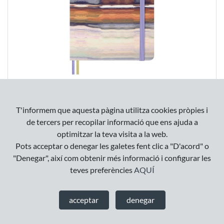
AGENDA SIN FECHA IMPRESSIONISM L TAPA
DURA
T'informem que aquesta pàgina utilitza cookies pròpies i
35
,
01
€
de tercers per recopilar informació que ens ajuda a
optimitzar la teva visita a la web.
Pots acceptar o denegar les galetes fent clic a "D'acord" o
"Denegar", així com obtenir més informació i configurar les
teves preferències
AQUÍ
acceptar
denegar