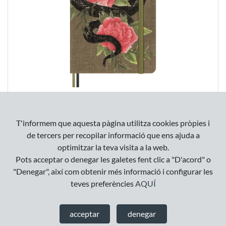
CUADERNO DEL AÑO DE LA SERPIENTE EN CAJA -
CUADERNO LARGE, DE RAYAS, TAPA DURA
T'informem que aquesta pàgina utilitza cookies pròpies i
32
,
00
€
de tercers per recopilar informació que ens ajuda a
optimitzar la teva visita a la web.
Pots acceptar o denegar les galetes fent clic a "D'acord" o
"Denegar", així com obtenir més informació i configurar les
teves preferències
AQUÍ
acceptar
denegar