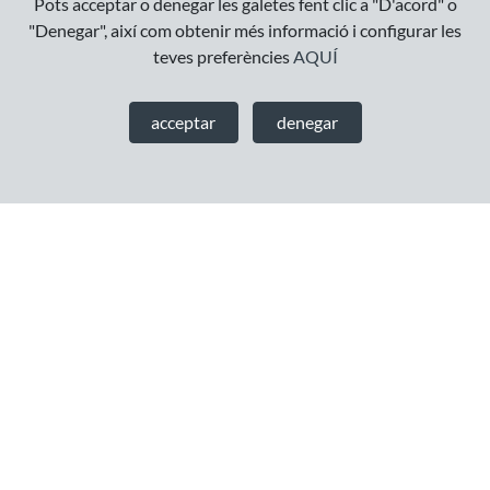
Pots acceptar o denegar les galetes fent clic a "D'acord" o
"Denegar", així com obtenir més informació i configurar les
Descripció
teves preferències
AQUÍ
Sacapuntas de magnesio con recipiente de vidrio.
acceptar
denegar
Informació del producte
Nuestros afiladores de punta larga son muy populares entre
artistas, diseñadores y arquitectos. La razón de esto es que la
hoja afila los lápices en un ángulo particularmente agudo. Por
lo tanto, se forma una punta extremadamente larga y
delgada. Pequeños detalles y líneas se pueden dibujar
fácilmente. Además, la punta se mantendrá afilada durante
un período de tiempo más largo para que los lápices no
tengan que ser afilados con tanta frecuencia. Debido a que la