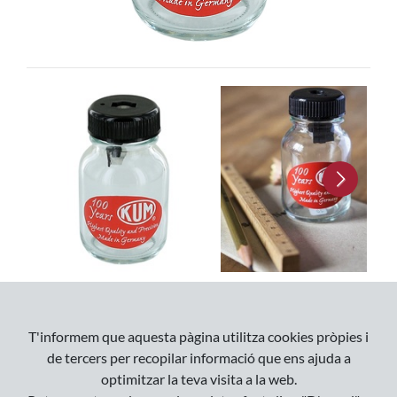
Next
10
,
79
€
T'informem que aquesta pàgina utilitza cookies pròpies i
en estoc
de tercers per recopilar informació que ens ajuda a
optimitzar la teva visita a la web.
AFEGIR A LA CISTELLA